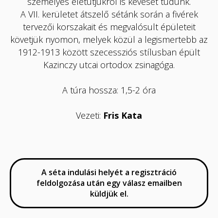
személyes életútjukról is keveset tudunk.
A VII. kerületet átszelő sétánk során a fivérek
tervezői korszakait és megvalósult épületeit
követjük nyomon, melyek közül a legismertebb az
1912-1913 között szecessziós stílusban épült
Kazinczy utcai ortodox zsinagóga.
A túra hossza: 1,5-2 óra
Vezeti:
Fris Kata
A séta indulási helyét a regisztráció
feldolgozása után egy válasz emailben
küldjük el.