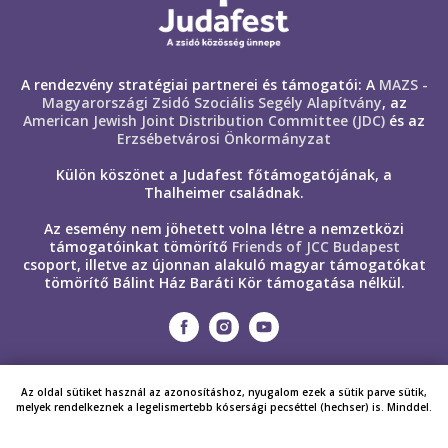
A rendezvény stratégiai partnerei és támogatói: A
MAZS -
Magyarországi Zsidó Szociális Segély Alapítvány
, az
American Jewish Joint Distribution Committee (JDC)
és az
Erzsébetvárosi Önkormányzat
Külön köszönet a Judafest főtámogatójának, a
Thalheimer családnak.
Az esemény nem jöhetett volna létre a nemzetközi
támogatóinkat tömörítő
Friends of JCC Budapest
csoport, illetve az újonnan alakuló magyar támogatókat
tömörítő Bálint Ház Baráti Kör támogatása nélkül.
Az oldal sütiket használ az azonosításhoz, nyugalom ezek a sütik parve sütik,
melyek rendelkeznek a legelismertebb
kósersági pecséttel (
hechser) is. Minddel.
GDPR - adatvédelmi és adatkezelési szabályzatunk
itt
ELFOGADOM, JÖHETNEK A SÜTIK
olvasható
.