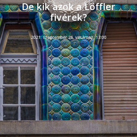
De kik azok a Löffler
fivérek?
2021. szeptember 26. vasárnap, 13:00