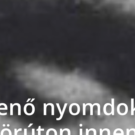
Jenő nyomdok
rúton innen