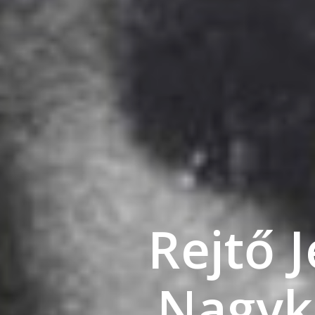
Rejtő 
Nagykö