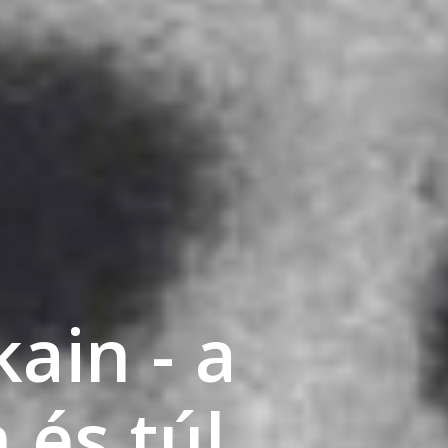
ain - a
 és túl