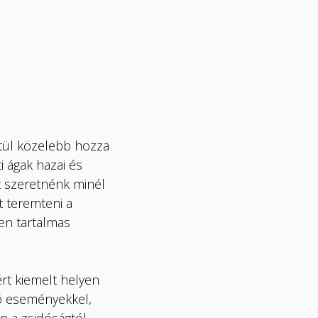
tül közelebb hozza
 ágak hazai és
tt szeretnénk minél
t teremteni a
en tartalmas
rt kiemelt helyen
tõ eseményekkel,