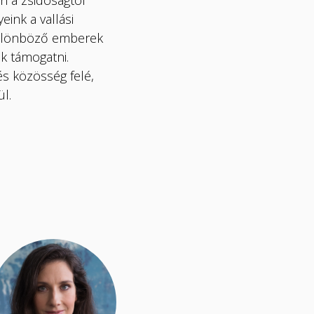
n a zsidóságtól
ink a vallási
 különböző emberek
ák támogatni.
és közösség felé,
ül.