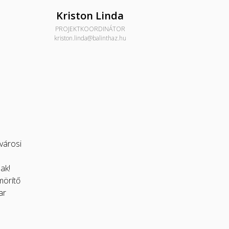
Kriston Linda
PROJEKTKOORDINÁTOR
kriston.linda@balinthaz.hu
városi
ak!
mörítő
ar