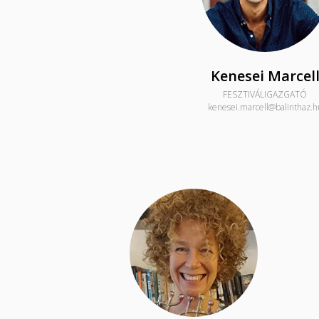
Kenesei Marcel
FESZTIVÁLIGAZGATÓ
kenesei.marcell@balinthaz.h