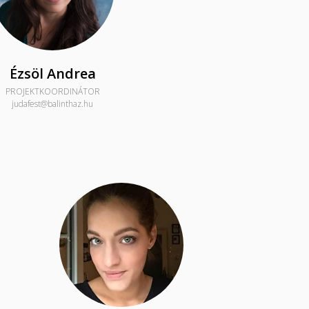
Ézsöl Andrea
PROJEKTKOORDINÁTOR
judafest@balinthaz.hu