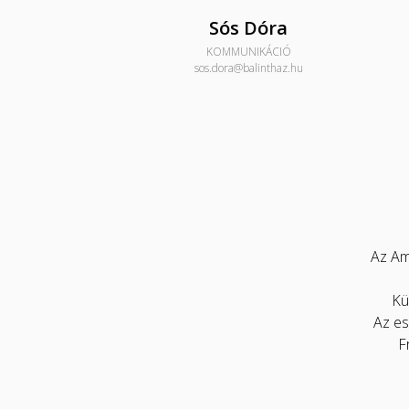
Sós Dóra
KOMMUNIKÁCIÓ
sos.dora@balinthaz.hu
Az Am
Kü
Az es
F