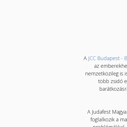
A
JCC Budapest - B
az emberekhez
nemzetközileg is i
több zsidó e
barátkozásr
A Judafest Magya
foglalkozik a m