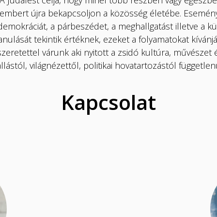
A Judafest célja, hogy minél több részben vagy egészbe
 embert újra bekapcsoljon a közösség életébe. Eseménye
demokráciát, a párbeszédet, a meghallgatást illetve a
nulását tekintik értéknek, ezeket a folyamatokat kívánj
zeretettel várunk aki nyitott a zsidó kultúra, művészet 
llástól, világnézettől, politikai hovatartozástól független
Kapcsolat