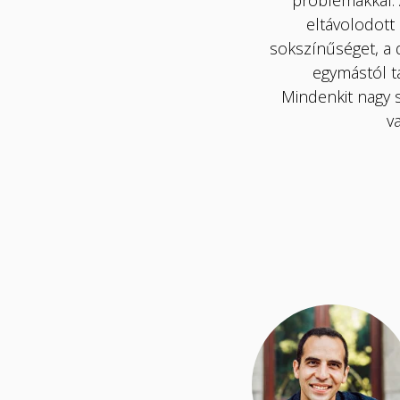
problémákkal. 
eltávolodott
sokszínűséget, a 
egymástól ta
Mindenkit nagy s
va