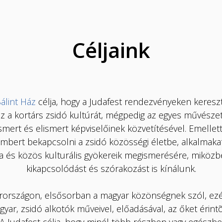
Céljaink
álint Ház
célja, hogy a Judafest rendezvényeken keresz
 a kortárs zsidó kultúrát, mégpedig az egyes művészeti
smert és elismert képviselőinek közvetítésével. Emelle
mbert bekapcsolni a zsidó közösségi életbe, alkalmaka
a és közös kulturális gyökereik megismerésére, miközb
kikapcsolódást és szórakozást is kínálunk.
rországon, elsősorban a magyar közönségnek szól, ezé
agyar, zsidó alkotók műveivel, előadásával, az őket érin