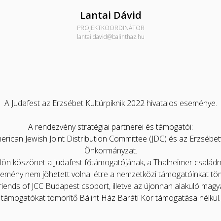
Lantai Dávid
PROJEKTKOORDINÁTOR
lantai.david@balinthaz.hu
A Judafest az Erzsébet Kultúrpiknik 2022 hivatalos eseménye.
A rendezvény stratégiai partnerei és támogatói:
erican Jewish Joint Distribution Committee (JDC) és az Erzsébet
Önkormányzat.
lön köszönet a Judafest főtámogatójának, a Thalheimer családn
emény nem jöhetett volna létre a nemzetközi támogatóinkat tö
riends of JCC Budapest csoport, illetve az újonnan alakuló magy
támogatókat tömörítő Bálint Ház Baráti Kör támogatása nélkül.